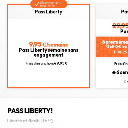
Abonnement
sélectionné
Pass Liberty
Pa
29,9
Pa
6 premières
9,95
€/semaine
*Soit 0€ le
Pass Liberty semaine sans
Puis 29
engagement
49,95
Frais d'inscription :
€
Frais d'in
🔥6 se
Pr
PASS LIBERTY !
Liberté et flexibilité ! 💪